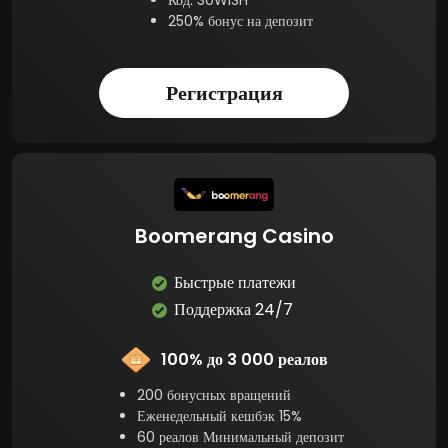
250% бонус на депозит
Регистрация
Boomerang Casino
Быстрые платежи
Поддержка 24/7
100% до 3 000 реалов
200 бонусных вращений
Еженедельный кешбэк 15%
60 реалов Минимальный депозит