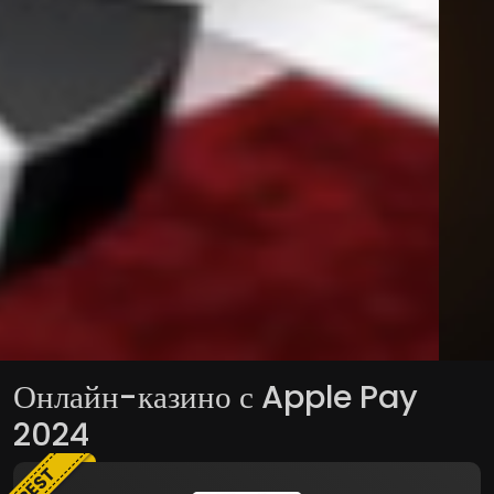
Онлайн-казино с Apple Pay
2024
BEST