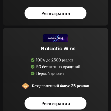
Регистрация
Galactic Wins
100% до 2500 реалов
50 бесплатных вращений
Первый депозит
Бездепозитный бонус 25 реалов
Регистрация