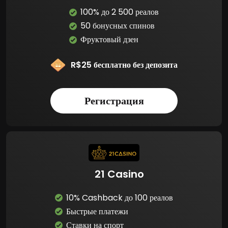
100% до 2 500 реалов
50 бонусных спинов
Фруктовый дзен
R$25 бесплатно без депозита
Регистрация
21 Casino
10% Cashback до 100 реалов
Быстрые платежи
Ставки на спорт