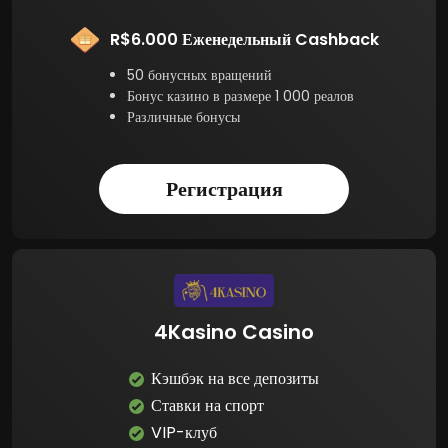
R$6.000 Еженедельный Cashback
50 бонусных вращений
Бонус казино в размере 1 000 реалов
Различные бонусы
Регистрация
4Kasino Casino
Кэшбэк на все депозиты
Ставки на спорт
VIP-клуб