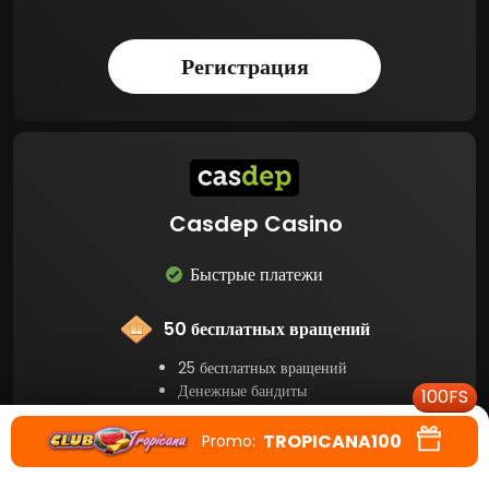
Регистрация
Casdep Casino
Быстрые платежи
50 бесплатных вращений
25 бесплатных вращений
Денежные бандиты
100FS
250% бонус
TROPICANA100
Promo: