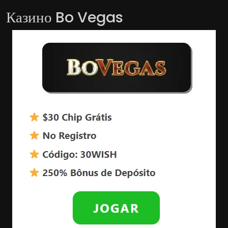
Казино Bo Vegas