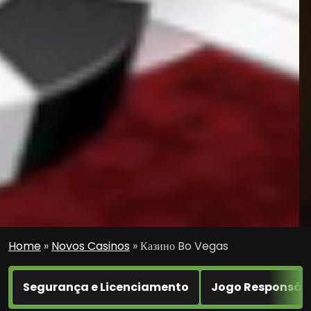
Home
»
Novos Casinos
»
Казино Bo Vegas
Segurança e Licenciamento
Jogo Responsáv