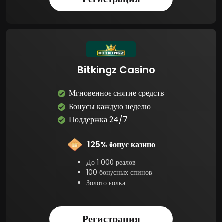
Bitkingz Casino
Мгновенное снятие средств
Бонусы каждую неделю
Поддержка 24/7
125% бонус казино
До 1 000 реалов
100 бонусных спинов
Золото волка
Регистрация