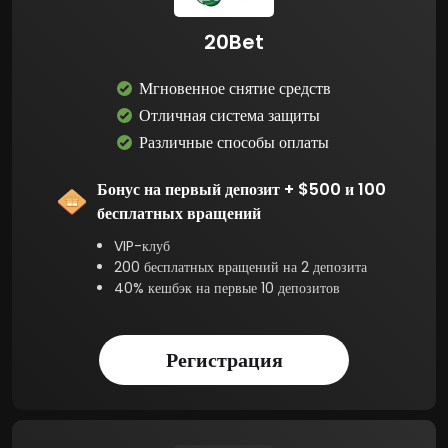
20Bet
Мгновенное снятие средств
Отличная система защиты
Различные способы оплаты
Бонус на первый депозит + $500 и 100
бесплатных вращений
VIP-клуб
200 бесплатных вращений на 2 депозита
40% кешбэк на первые 10 депозитов
Регистрация