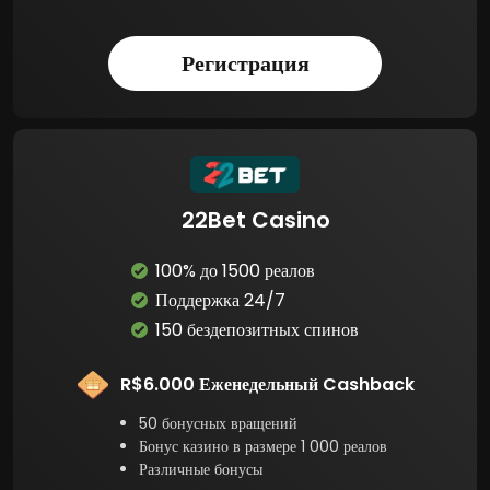
Регистрация
22Bet Casino
100% до 1500 реалов
Поддержка 24/7
150 бездепозитных спинов
R$6.000 Еженедельный Cashback
50 бонусных вращений
Бонус казино в размере 1 000 реалов
Различные бонусы