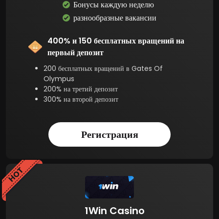
Бонусы каждую неделю
разнообразные вакансии
400% и 150 бесплатных вращений на
первый депозит
200 бесплатных вращений в Gates Of
Olympus
200% на третий депозит
300% на второй депозит
Регистрация
HOT
1Win Casino