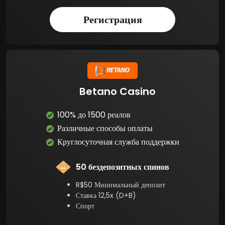
Регистрация
Betano Casino
100% до 1500 реалов
Различные способы оплаты
Круглосуточная служба поддержки
50 бездепозитных спинов
R$50 Минимальный депозит
Ставка 12,5x (D+B)
Спорт