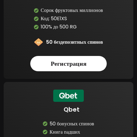
Сорок фруктовых миллионов
Код: 50E1XS
100% до 500 RG
50 бездепозитных спинов
Регистрация
Qbet
50 бонусных спинов
Книга падших