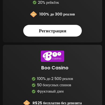
20% рейкбэк
100% до 300 реалов
Регистрация
Boo Casino
100% до 2 500 реалов
50 бонусных спинов
Фруктовый дзен
R$25 бесплатно без депозита