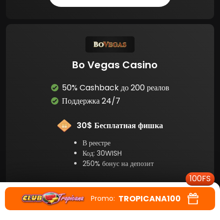
Bo Vegas Casino
50% Cashback до 200 реалов
Поддержка 24/7
30$ Бесплатная фишка
В реестре
Код: 30WISH
250% бонус на депозит
100FS
Регистрация
TROPICANA100
Promo: