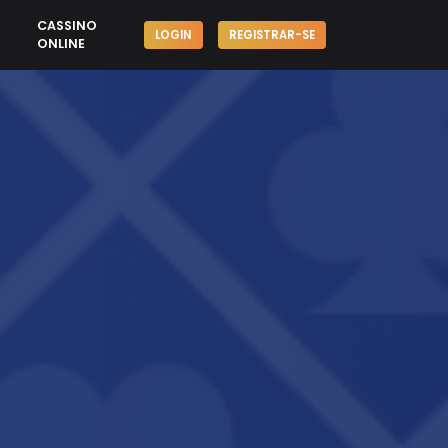
CASSINO
LOGIN
REGISTRAR-SE
ONLINE