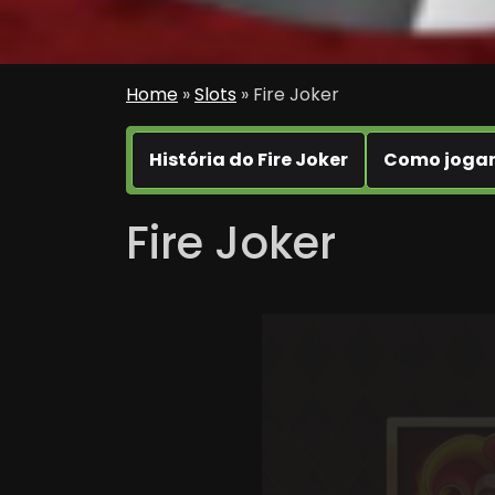
Home
»
Slots
»
Fire Joker
História do Fire Joker
Como jogar 
Fire Joker