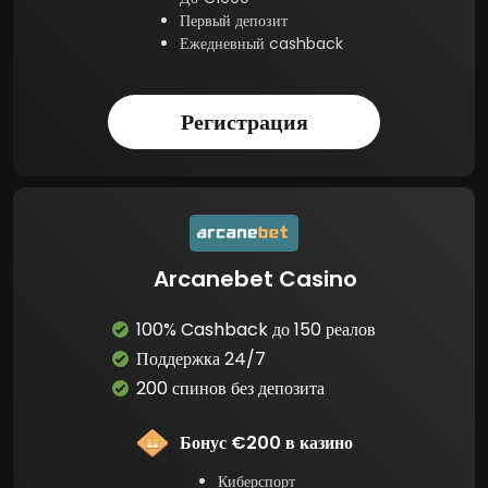
Первый депозит
Ежедневный cashback
Регистрация
Arcanebet Casino
100% Cashback до 150 реалов
Поддержка 24/7
200 спинов без депозита
Бонус €200 в казино
Киберспорт