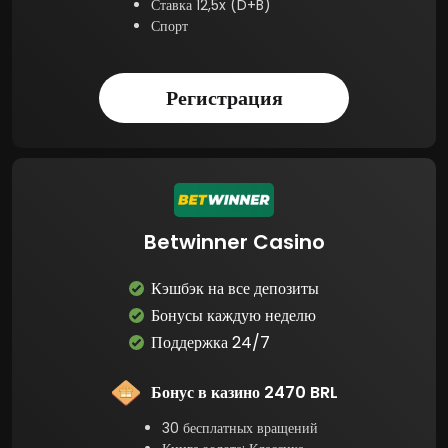
Ставка 12,5x (D+B)
Спорт
Регистрация
Betwinner Casino
Кэшбэк на все депозиты
Бонусы каждую неделю
Поддержка 24/7
Бонус в казино 2470 BRL
30 бесплатных вращений