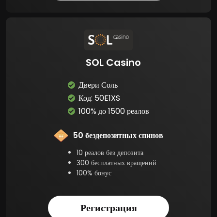
SOL Casino
Двери Соль
Код: 50E1XS
100% до 1500 реалов
50 бездепозитных спинов
10 реалов без депозита
300 бесплатных вращений
100% бонус
Регистрация