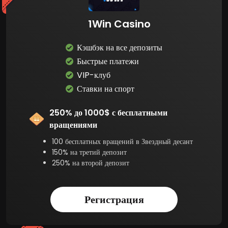
1Win Casino
Кэшбэк на все депозиты
Быстрые платежи
VIP-клуб
Ставки на спорт
250% до 1000$ с бесплатными
вращениями
100 бесплатных вращений в Звездный десант
150% на третий депозит
250% на второй депозит
Регистрация