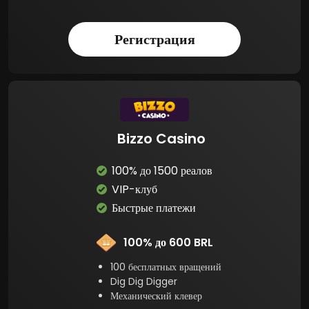
Регистрация
Bizzo Casino
100% до 1500 реалов
VIP-клуб
Быстрые платежи
100% до 600 BRL
100 бесплатных вращений
Dig Dig Digger
Механический клевер