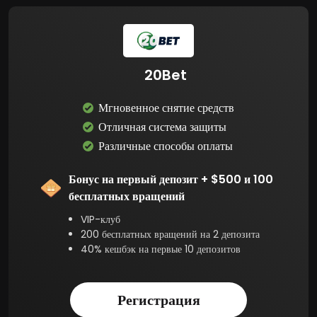
20Bet
Мгновенное снятие средств
Отличная система защиты
Различные способы оплаты
Бонус на первый депозит + $500 и 100
бесплатных вращений
VIP-клуб
200 бесплатных вращений на 2 депозита
40% кешбэк на первые 10 депозитов
Регистрация