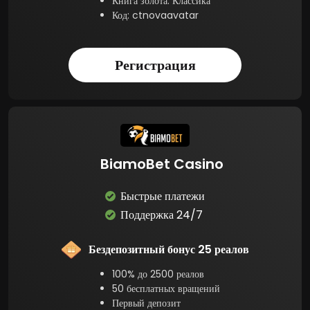
Книга золота: Классика
Код: ctnovaavatar
Регистрация
BiamoBet Casino
Быстрые платежи
Поддержка 24/7
Бездепозитный бонус 25 реалов
100% до 2500 реалов
50 бесплатных вращений
Первый депозит