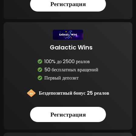
Регистрация
Galactic Wins
100% до 2500 реалов
50 бесплатных вращений
Первый депозит
Бездепозитный бонус 25 реалов
Регистрация