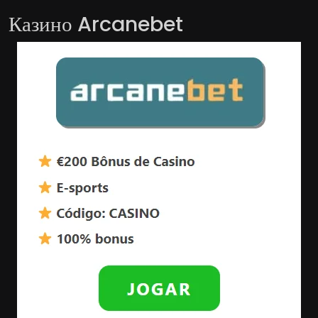
Казино Arcanebet