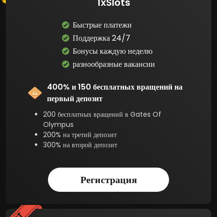
1xSlots
Быстрые платежи
Поддержка 24/7
Бонусы каждую неделю
разнообразные вакансии
400% и 150 бесплатных вращений на
первый депозит
200 бесплатных вращений в Gates Of
Olympus
200% на третий депозит
300% на второй депозит
Регистрация