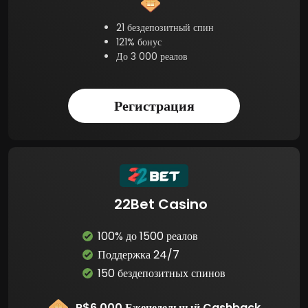
21 бездепозитный спин
121% бонус
До 3 000 реалов
Регистрация
22Bet Casino
100% до 1500 реалов
Поддержка 24/7
150 бездепозитных спинов
R$6.000 Еженедельный Cashback