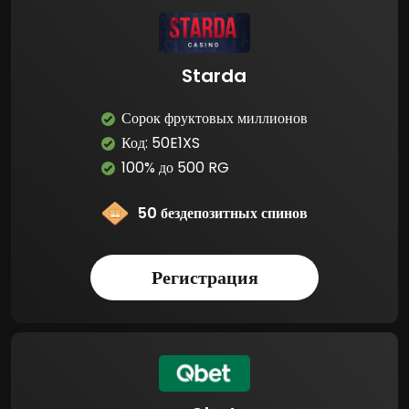
Starda
Сорок фруктовых миллионов
Код: 50E1XS
100% до 500 RG
50 бездепозитных спинов
Регистрация