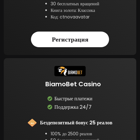
30 бесплатных вращений
Книга золота: Классика
Код: ctnovaavatar
Регистрация
BiamoBet Casino
Быстрые платежи
Поддержка 24/7
Бездепозитный бонус 25 реалов
100% до 2500 реалов