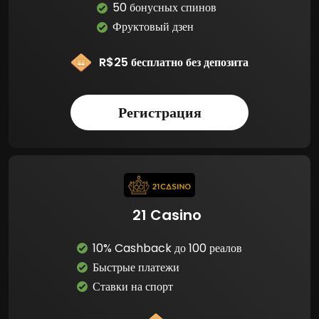
50 бонусных спинов
Фруктовый дзен
R$25 бесплатно без депозита
Регистрация
21 Casino
10% Cashback до 100 реалов
Быстрые платежи
Ставки на спорт