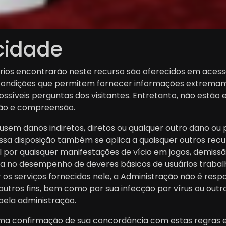
acidade
ios encontrarão neste recurso são oferecidos em acesso 
ia condições que permitem fornecer informações extrema
síveis perguntas dos visitantes. Entretanto, não estão e
ão e compreensão.
usem danos indiretos, diretos ou qualquer outro dano ou p
ssa disposição também se aplica a quaisquer outros recur
or quaisquer manifestações de vício em jogos, demissão 
a no desempenho de deveres básicos de usuários trabalha
ar os serviços fornecidos nele, a Administração não é res
 outros fins, bem como por sua infecção por vírus ou out
pela administração.
 uma confirmação de sua concordância com estas regras e