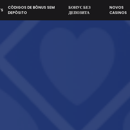
CÔDIGOS DE BÔNUS SEM
БОНУС БЕЗ
NOVOS
TS
DEPÔSITO
ДЕПОЗИТА
CASINOS