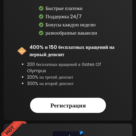
Быстрые платежи
Поддержка 24/7
Бонусы каждую неделю
разнообразные вакансии
400% и 150 бесплатных вращений на
первый депозит
200 бесплатных вращений в Gates Of
Olympus
200% на третий депозит
300% на второй депозит
Регистрация
HOT