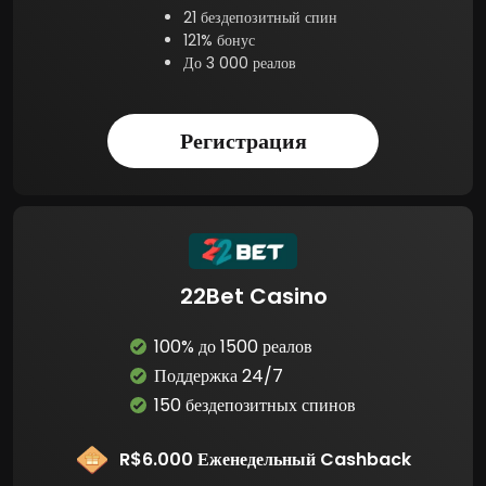
21 бездепозитный спин
121% бонус
До 3 000 реалов
Регистрация
22Bet Casino
100% до 1500 реалов
Поддержка 24/7
150 бездепозитных спинов
R$6.000 Еженедельный Cashback