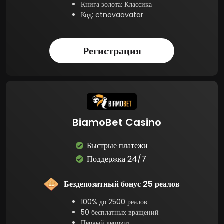
Книга золота: Классика
Код: ctnovaavatar
Регистрация
BiamoBet Casino
Быстрые платежи
Поддержка 24/7
Бездепозитный бонус 25 реалов
100% до 2500 реалов
50 бесплатных вращений
Первый депозит