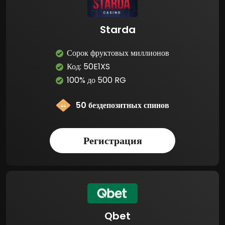
Starda
Сорок фруктовых миллионов
Код: 50E1XS
100% до 500 RG
50 бездепозитных спинов
Регистрация
Qbet