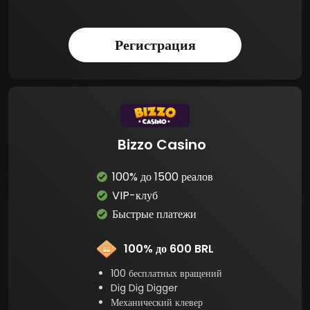
Регистрация
Bizzo Casino
100% до 1500 реалов
VIP-клуб
Быстрые платежи
100% до 600 BRL
100 бесплатных вращений
Dig Dig Digger
Механический клевер