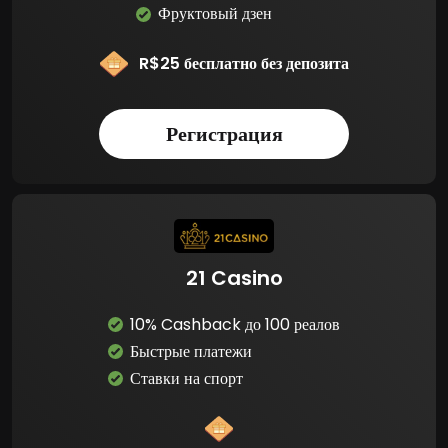
Фруктовый дзен
R$25 бесплатно без депозита
Регистрация
21 Casino
10% Cashback до 100 реалов
Быстрые платежи
Ставки на спорт