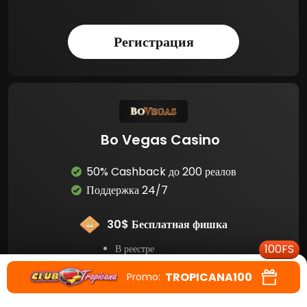
Регистрация
Bo Vegas Casino
50% Cashback до 200 реалов
Поддержка 24/7
30$ Бесплатная фишка
100FS
В реестре
Код: 30WISH
TROPICANA100
Promo:
250% бонус на депозит