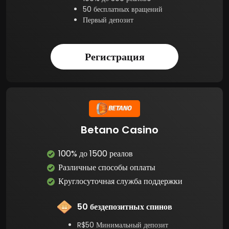
50 бесплатных вращений
Первый депозит
Регистрация
Betano Casino
100% до 1500 реалов
Различные способы оплаты
Круглосуточная служба поддержки
50 бездепозитных спинов
R$50 Минимальный депозит