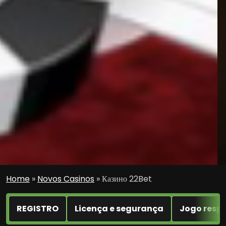
Home
»
Novos Casinos
»
Казино 22Bet
REGISTRO
Licença e segurança
Jogo resp