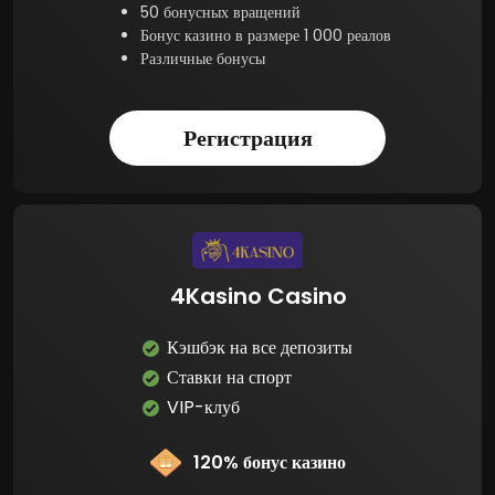
50 бонусных вращений
Бонус казино в размере 1 000 реалов
Различные бонусы
Регистрация
4Kasino Casino
Кэшбэк на все депозиты
Ставки на спорт
VIP-клуб
120% бонус казино