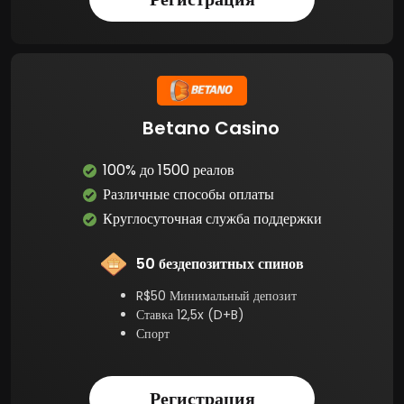
Betano Casino
100% до 1500 реалов
Различные способы оплаты
Круглосуточная служба поддержки
50 бездепозитных спинов
R$50 Минимальный депозит
Ставка 12,5x (D+B)
Спорт
Регистрация