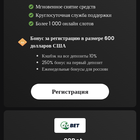
Мгновенное снятие средств
Круглосуточная служба поддержки
Более 1 000 онлайн слотов
Бонус за регистрацию в размере 600
долларов США
Кэшбэк на все депозиты 10%
250% бонус на первый депозит
Еженедельные бонусы для россиян
Регистрация