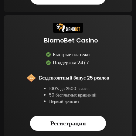
BiamoBet Casino
Быстрые платежи
Поддержка 24/7
Бездепозитный бонус 25 реалов
100% до 2500 реалов
50 бесплатных вращений
Первый депозит
Регистрация