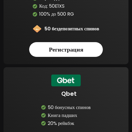
Код: 50E1XS
100% до 500 RG
50 бездепозитных спинов
Регистрация
Qbet
50 бонусных спинов
Книга падших
20% рейкбэк