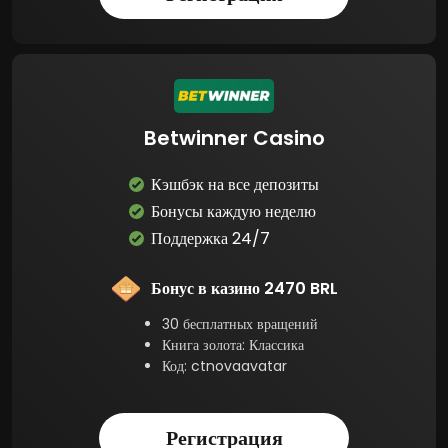
Betwinner Casino
Кэшбэк на все депозиты
Бонусы каждую неделю
Поддержка 24/7
Бонус в казино 2470 BRL
30 бесплатных вращений
Книга золота: Классика
Код: ctnovaavatar
Регистрация