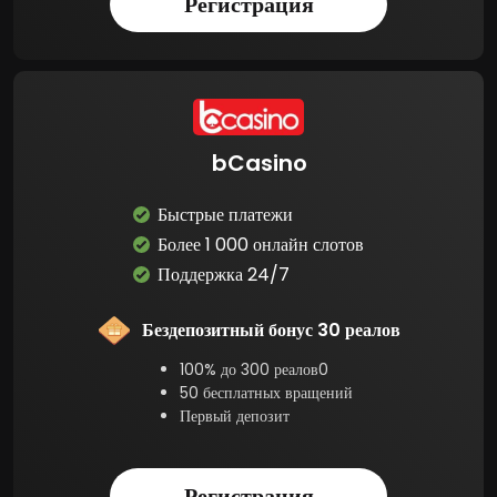
Регистрация
bCasino
Быстрые платежи
Более 1 000 онлайн слотов
Поддержка 24/7
Бездепозитный бонус 30 реалов
100% до 300 реалов0
50 бесплатных вращений
Первый депозит
Регистрация