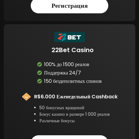
Регистрация
22Bet Casino
100% до 1500 реалов
Поддержка 24/7
150 бездепозитных спинов
R$6.000 Еженедельный Cashback
50 бонусных вращений
Бонус казино в размере 1 000 реалов
Различные бонусы