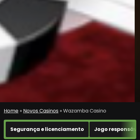
Home
»
Novos Casinos
»
Wazamba Casino
Segurança e licenciamento
Jogo responsáve