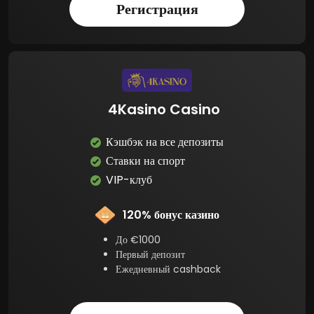
Регистрация
4Kasino Casino
Кэшбэк на все депозиты
Ставки на спорт
VIP-клуб
120% бонус казино
До €1000
Первый депозит
Ежедневный cashback