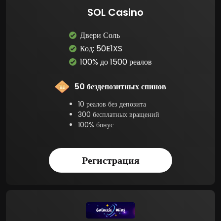
SOL Casino
Двери Соль
Код: 50E1XS
100% до 1500 реалов
50 бездепозитных спинов
10 реалов без депозита
300 бесплатных вращений
100% бонус
Регистрация