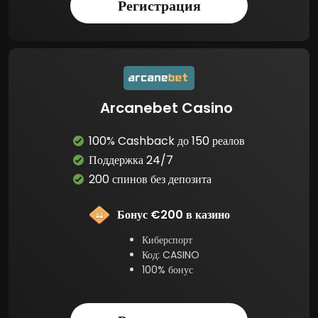
Регистрация
Arcanebet Casino
100% Cashback до 150 реалов
Поддержка 24/7
200 спинов без депозита
Бонус €200 в казино
Киберспорт
Код: CASINO
100% бонус