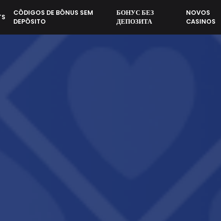
CÔDIGOS DE BÔNUS SEM
БОНУС БЕЗ
NOVOS
TS
DEPÔSITO
ДЕПОЗИТА
CASINOS