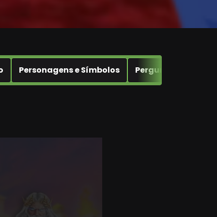
o
Personagens e Símbolos
Perguntas Frequen