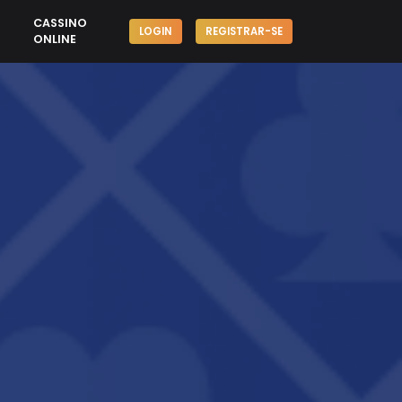
CASSINO
LOGIN
REGISTRAR-SE
ONLINE