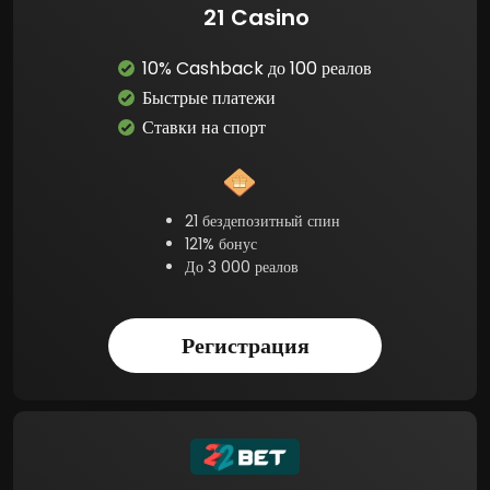
21 Casino
10% Cashback до 100 реалов
Быстрые платежи
Ставки на спорт
21 бездепозитный спин
121% бонус
До 3 000 реалов
Регистрация