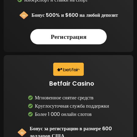
Бонус 500% и $600 на любой депозит
Регистрация
Betfair Casino
Мгновенное снятие средств
Круглосуточная служба поддержки
Более 1 000 онлайн слотов
Бонус за регистрацию в размере 600
долларов США