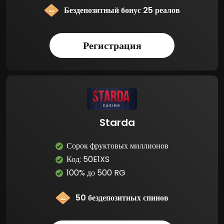
Бездепозитный бонус 25 реалов
Регистрация
Starda
Сорок фруктовых миллионов
Код: 50E1XS
100% до 500 RG
50 бездепозитных спинов