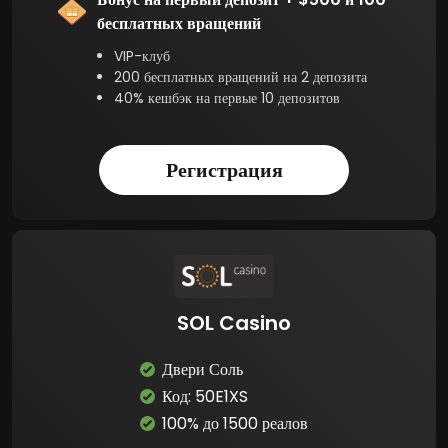
бесплатных вращений
VIP-клуб
200 бесплатных вращений на 2 депозита
40% кешбэк на первые 10 депозитов
Регистрация
SOL Casino
Двери Соль
Код: 50E1XS
100% до 1500 реалов