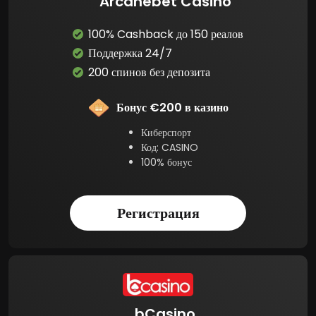
Arcanebet Casino
100% Cashback до 150 реалов
Поддержка 24/7
200 спинов без депозита
Бонус €200 в казино
Киберспорт
Код: CASINO
100% бонус
Регистрация
bCasino