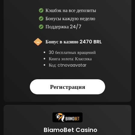
Кэшбэк на все депозиты
Бонусы каждую неделю
Поддержка 24/7
Бонус в казино 2470 BRL
30 бесплатных вращений
Книга золота: Классика
Код: ctnovaavatar
Регистрация
BiamoBet Casino