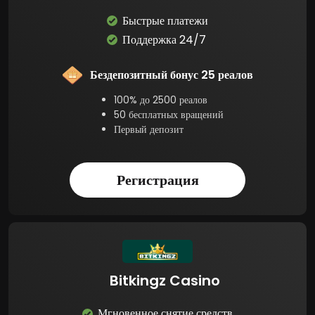
Быстрые платежи
Поддержка 24/7
Бездепозитный бонус 25 реалов
100% до 2500 реалов
50 бесплатных вращений
Первый депозит
Регистрация
Bitkingz Casino
Мгновенное снятие средств