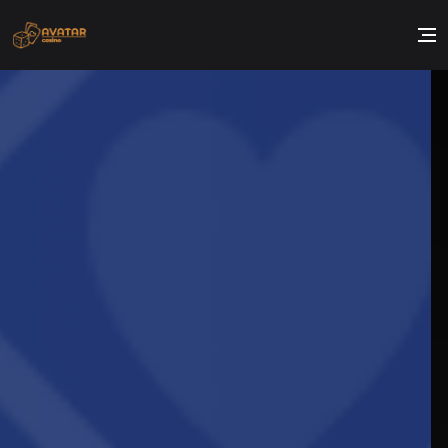
Skip
to
content