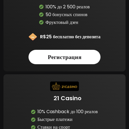
100% до 2 500 реалов
50 бонусных спинов
Фруктовый дзен
R$25 бесплатно без депозита
Регистрация
21 Casino
10% Cashback до 100 реалов
Быстрые платежи
Ставки на спорт