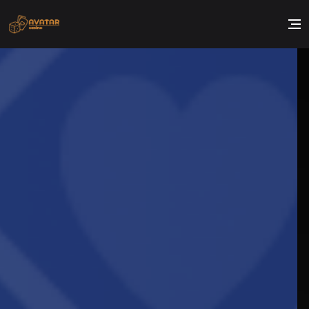
Skip
to
content