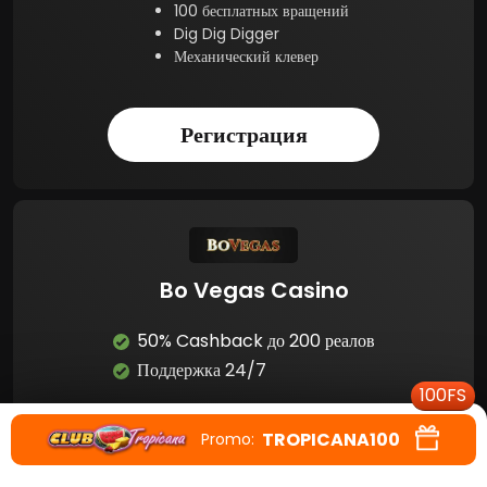
100 бесплатных вращений
Dig Dig Digger
Механический клевер
Регистрация
Bo Vegas Casino
50% Cashback до 200 реалов
Поддержка 24/7
100FS
30$ Бесплатная фишка
TROPICANA100
Promo:
В реестре
Код: 30WISH