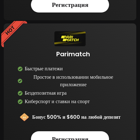
Регистрация
HOT
Parimatch
Быстрые платежи
Простое в использовании мобильное
приложение
Бездепозитная игра
Киберспорт и ставки на спорт
Бонус 500% и $600 на любой депозит
Регистрация