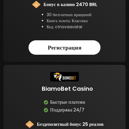
Бонус в казино 2470 BRL
30 бесплатных вращений
Книга золота: Классика
Код: ctnovaavatar
Регистрация
BiamoBet Casino
Быстрые платежи
Поддержка 24/7
Бездепозитный бонус 25 реалов