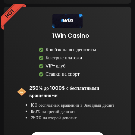
HOT
1Win Casino
Кэшбэк на все депозиты
Быстрые платежи
VIP-клуб
Ставки на спорт
250% до 1000$ с бесплатными
вращениями
100 бесплатных вращений в Звездный десант
150% на третий депозит
250% на второй депозит