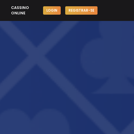
CASSINO
LOGIN
REGISTRAR-SE
ONLINE