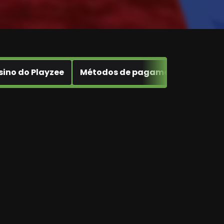
sino do Playzee
Métodos de pagamento
Jogos