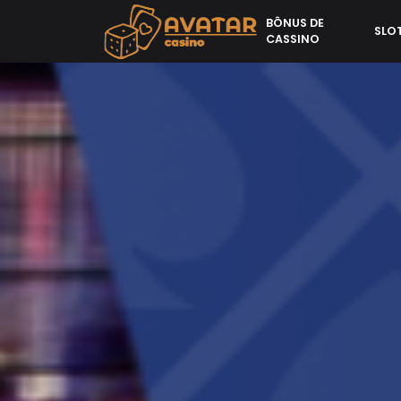
BÔNUS DE
SLO
CASSINO
Skip
to
content