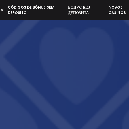
CÔDIGOS DE BÔNUS SEM
БОНУС БЕЗ
NOVOS
TS
DEPÔSITO
ДЕПОЗИТА
CASINOS