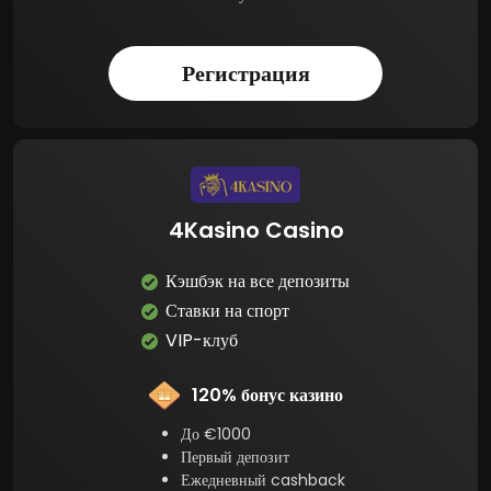
Регистрация
4Kasino Casino
Кэшбэк на все депозиты
Ставки на спорт
VIP-клуб
120% бонус казино
До €1000
Первый депозит
Ежедневный cashback