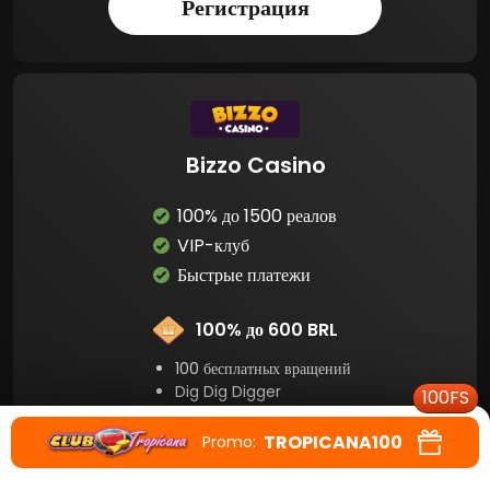
Регистрация
Bizzo Casino
100% до 1500 реалов
VIP-клуб
Быстрые платежи
100% до 600 BRL
100 бесплатных вращений
Dig Dig Digger
100FS
Механический клевер
TROPICANA100
Promo: