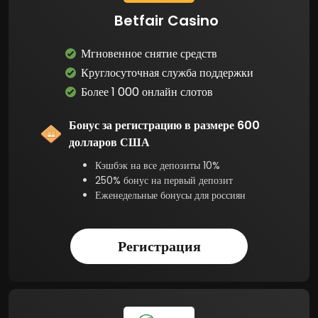
Betfair Casino
Мгновенное снятие средств
Круглосуточная служба поддержки
Более 1 000 онлайн слотов
Бонус за регистрацию в размере 600
долларов США
Кэшбэк на все депозиты 10%
250% бонус на первый депозит
Еженедельные бонусы для россиян
Регистрация