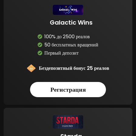
Galactic Wins
100% до 2500 реалов
50 бесплатных вращений
Первый депозит
Бездепозитный бонус 25 реалов
Регистрация