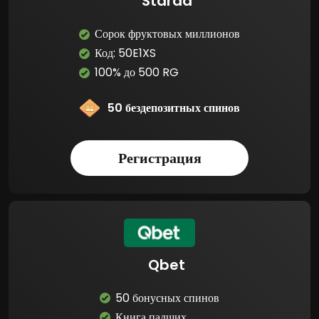
Starda
Сорок фруктовых миллионов
Код: 50E1XS
100% до 500 RG
50 бездепозитных спинов
Регистрация
Qbet
50 бонусных спинов
Книга падших