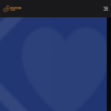
Skip
to
content