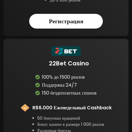
Регистрация
22Bet Casino
100% до 1500 реалов
Поддержка 24/7
150 бездепозитных спинов
R$6.000 Еженедельный Cashback
50 бонусных вращений
Бонус казино в размере 1 000 реалов
Различные бонусы