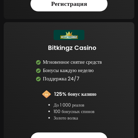
Регистрация
Bitkingz Casino
Мгновенное снятие средств
Бонусы каждую неделю
Поддержка 24/7
125% бонус казино
До 1 000 реалов
100 бонусных спинов
Золото волка