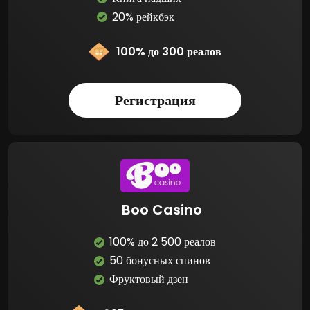
20% рейкбэк
100% до 300 реалов
Регистрация
Boo Casino
100% до 2 500 реалов
50 бонусных спинов
Фруктовый дзен