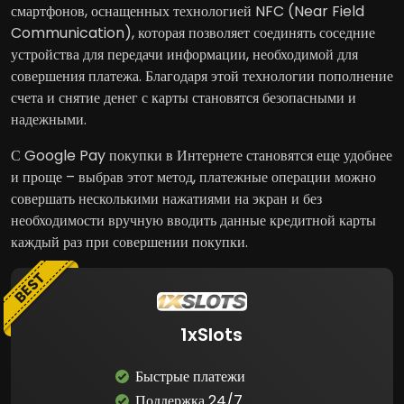
смартфонов, оснащенных технологией NFC (Near Field
Communication), которая позволяет соединять соседние
устройства для передачи информации, необходимой для
совершения платежа. Благодаря этой технологии пополнение
счета и снятие денег с карты становятся безопасными и
надежными.
С Google Pay покупки в Интернете становятся еще удобнее
и проще – выбрав этот метод, платежные операции можно
совершать несколькими нажатиями на экран и без
необходимости вручную вводить данные кредитной карты
каждый раз при совершении покупки.
BEST
1xSlots
Быстрые платежи
Поддержка 24/7