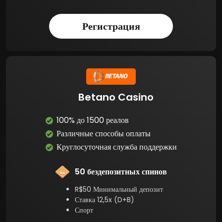
Регистрация
Betano Casino
100% до 1500 реалов
Различные способы оплаты
Круглосуточная служба поддержки
50 бездепозитных спинов
R$50 Минимальный депозит
Ставка 12,5x (D+B)
Спорт