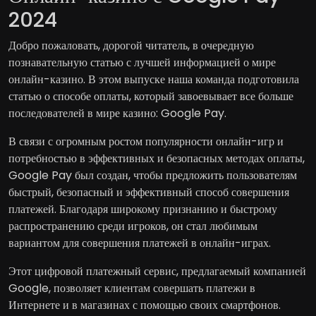
2024
Добро пожаловать, дорогой читатель, в очередную
познавательную статью с лучшей информацией о мире
онлайн-казино. В этом выпуске наша команда подготовила
статью о способе оплаты, который завоевывает все больше
последователей в мире казино: Google Pay.
В связи с огромным ростом популярности онлайн-игр и
потребностью в эффективных и безопасных методах оплаты,
Google Pay был создан, чтобы предложить пользователям
быстрый, безопасный и эффективный способ совершения
платежей. Благодаря широкому признанию и быстрому
распространению среди игроков, он стал любимым
вариантом для совершения платежей в онлайн-играх.
Этот цифровой платежный сервис, предлагаемый компанией
Google, позволяет клиентам совершать платежи в
Интернете и в магазинах с помощью своих смартфонов.