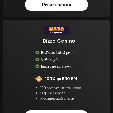
Регистрация
Bizzo Casino
100% до 1500 реалов
VIP-клуб
Быстрые платежи
100% до 600 BRL
100 бесплатных вращений
Dig Dig Digger
Механический клевер