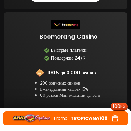
Boomerang Casino
Быстрые платежи
Поддержка 24/7
100% до 3 000 реалов
200 бонусных спинов
Еженедельный кешбэк 15%
60 реалов Минимальный депозит
100FS
Регистрация
TROPICANA100
Promo: