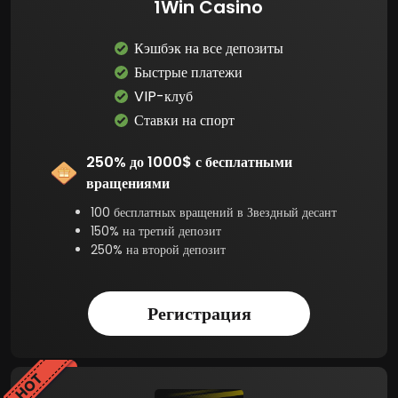
1Win Casino
Кэшбэк на все депозиты
Быстрые платежи
VIP-клуб
Ставки на спорт
250% до 1000$ с бесплатными
вращениями
100 бесплатных вращений в Звездный десант
150% на третий депозит
250% на второй депозит
Регистрация
HOT