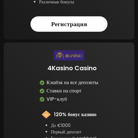
Различные бонусы
Регистрация
4Kasino Casino
Кэшбэк на все депозиты
Ставки на спорт
VIP-клуб
120% бонус казино
До €1000
Первый депозит