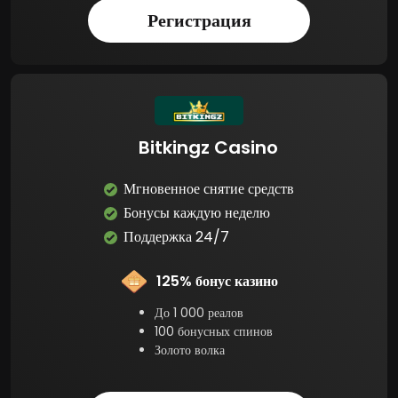
Регистрация
Bitkingz Casino
Мгновенное снятие средств
Бонусы каждую неделю
Поддержка 24/7
125% бонус казино
До 1 000 реалов
100 бонусных спинов
Золото волка