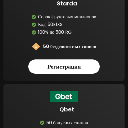
Starda
Сорок фруктовых миллионов
Код: 50E1XS
100% до 500 RG
50 бездепозитных спинов
Регистрация
Qbet
50 бонусных спинов