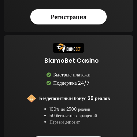
Регистрация
BiamoBet Casino
Быстрые платежи
Поддержка 24/7
Бездепозитный бонус 25 реалов
100% до 2500 реалов
50 бесплатных вращений
Первый депозит