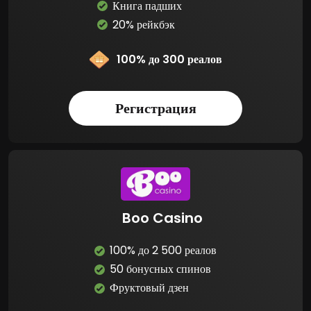
Книга падших
20% рейкбэк
100% до 300 реалов
Регистрация
Boo Casino
100% до 2 500 реалов
50 бонусных спинов
Фруктовый дзен