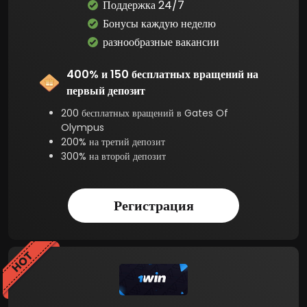
Поддержка 24/7
Бонусы каждую неделю
разнообразные вакансии
400% и 150 бесплатных вращений на
первый депозит
200 бесплатных вращений в Gates Of
Olympus
200% на третий депозит
300% на второй депозит
Регистрация
HOT