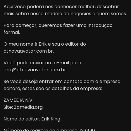
Aqui você poderá nos conhecer melhor, descobrir
mais sobre nosso modelo de negócios e quem somos.
Para começar, queremos fazer uma introdução
formal.
O meu nome é Erik e sou o editor do
ctnovaavatar.com.br.
Você pode enviar um e-mail para
erik@ctnovaavatar.com.br.
Se você deseja entrar em contato com a empresa
editora, estes são os detalhes da empresa:
ZAMEDIA N.V.
Site: Zamedia.org
Nome do editor: Erik King .
Número de registro da empresa: 132496