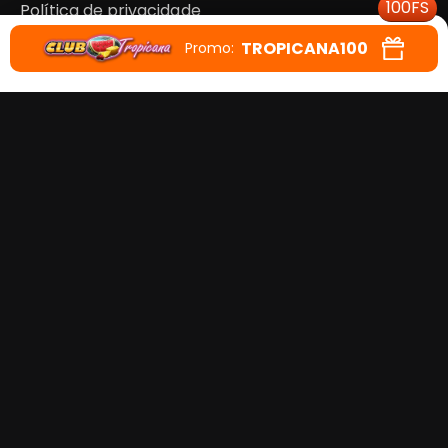
100FS
Política de privacidade
TROPICANA100
Promo:
Пользовательский договор
Suporte ao jogador no casino 1xslots
Методы депозита и вывода средств в казино 1xSlots
Melhores Aplicativos de Cassino Móvel
Metodos de pagamento
Google Pay Cassinos Online
Apple Pay Cassinos Online
AstroPay Cassinos Online
Mastercard Cassinos Online