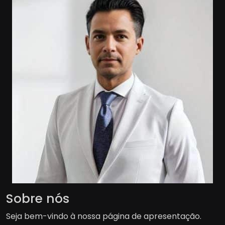
Sobre nós
Seja bem-vindo à nossa página de apresentação.