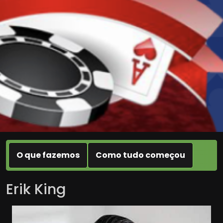
O que fazemos
Como tudo começou
Erik King