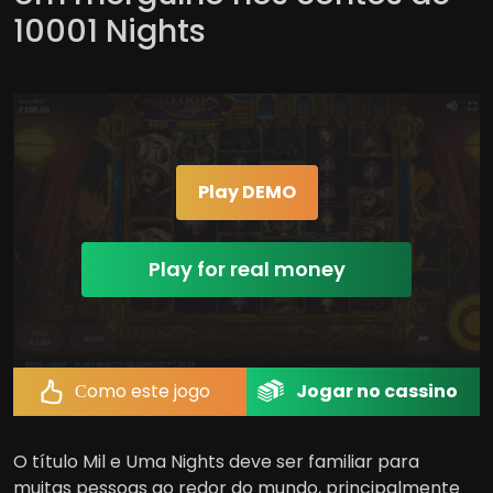
10001 Nights
Play DEMO
Play for real money
Сomo este jogo
Jogar no cassino
O título Mil e Uma Nights deve ser familiar para
muitas pessoas ao redor do mundo, principalmente