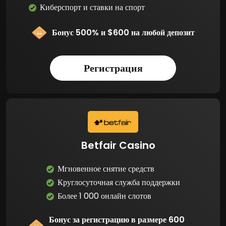
Киберспорт и ставки на спорт
Бонус 500% и $600 на любой депозит
Регистрация
Betfair Casino
Мгновенное снятие средств
Круглосуточная служба поддержки
Более 1 000 онлайн слотов
Бонус за регистрацию в размере 600