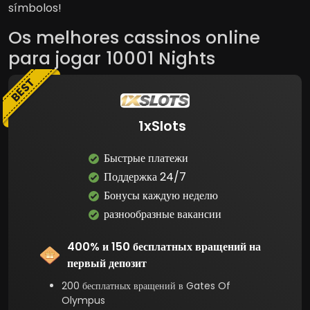
símbolos!
Os melhores cassinos online
para jogar 10001 Nights
BEST
1xSlots
Быстрые платежи
Поддержка 24/7
Бонусы каждую неделю
разнообразные вакансии
400% и 150 бесплатных вращений на
первый депозит
200 бесплатных вращений в Gates Of
Olympus