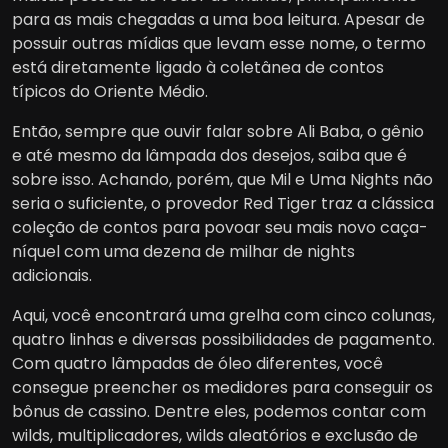
para as mais chegadas a uma boa leitura. Apesar de
possuir outras mídias que levam esse nome, o termo
está diretamente ligado à coletânea de contos
típicos do Oriente Médio.
Então, sempre que ouvir falar sobre Ali Baba, o gênio
e até mesmo da lâmpada dos desejos, saiba que é
sobre isso. Achando, porém, que Mil e Uma Nights não
seria o suficiente, o provedor Red Tiger traz a clássica
coleção de contos para povoar seu mais novo caça-
níquel com uma dezena de milhar de nights
adicionais.
Aqui, você encontrará uma grelha com cinco colunas,
quatro linhas e diversas possibilidades de pagamento.
Com quatro lâmpadas de óleo diferentes, você
consegue preencher os medidores para conseguir os
bônus de cassino. Dentre eles, podemos contar com
wilds, multiplicadores, wilds aleatórios e exclusão de