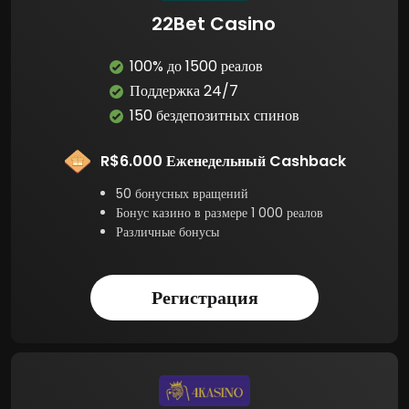
22Bet Casino
100% до 1500 реалов
Поддержка 24/7
150 бездепозитных спинов
R$6.000 Еженедельный Cashback
50 бонусных вращений
Бонус казино в размере 1 000 реалов
Различные бонусы
Регистрация