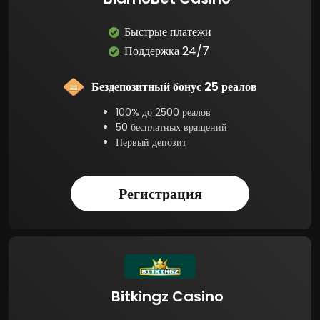
Быстрые платежи
Поддержка 24/7
Бездепозитный бонус 25 реалов
100% до 2500 реалов
50 бесплатных вращений
Первый депозит
Регистрация
Bitkingz Casino