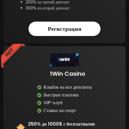
200% на третий депозит
300% на второй депозит
Регистрация
HOT
1Win Casino
Кэшбэк на все депозиты
Быстрые платежи
VIP-клуб
Ставки на спорт
250% до 1000$ с бесплатными